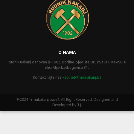
O NAMA
Rudnik Kakanj osnovan je 1902. godine. Sjedište Društva je u Kaknju, u
ulici Alije Izetbegovića 31.
Kontaktirajte nas
kabinet@rmukakanj.ba
@2024 - rmukakanj.ba/v4. All Right Reserved. Designed and
Developed by T.J.