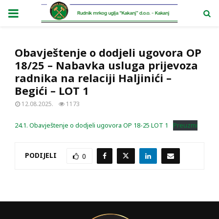
PRIMARY
MENU
Obavještenje o dodjeli ugovora OP
18/25 – Nabavka usluga prijevoza
radnika na relaciji Haljinići –
Begići – LOT 1
12.08.2025.
1173
24.1. Obavještenje o dodjeli ugovora OP 18-25 LOT 1
Preuzmi
PODIJELI
0