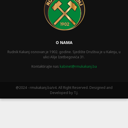
O NAMA
Rudnik Kakanj osnovan je 1902. godine. Sjedište Društva je u Kaknju, u
ulici Alije Izetbegovića 31.
Kontaktirajte nas
kabinet@rmukakanj.ba
@2024 - rmukakanj.ba/v4. All Right Reserved. Designed and
Developed by T.J.