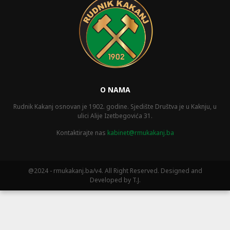
O NAMA
Rudnik Kakanj osnovan je 1902. godine. Sjedište Društva je u Kaknju, u
ulici Alije Izetbegovića 31.
Kontaktirajte nas
kabinet@rmukakanj.ba
@2024 - rmukakanj.ba/v4. All Right Reserved. Designed and
Developed by T.J.