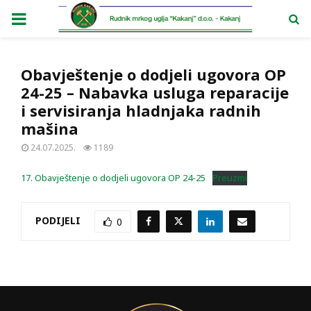
PRIMARY
MENU
Obavještenje o dodjeli ugovora OP
24-25 – Nabavka usluga reparacije
i servisiranja hladnjaka radnih
mašina
24.07.2025.
1189
17. Obavještenje o dodjeli ugovora OP 24-25
Preuzmi
PODIJELI
0