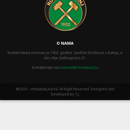
O NAMA
Rudnik Kakanj osnovan je 1902. godine. Sjedište Društva je u Kaknju, u
ulici Alije Izetbegovića 31.
Kontaktirajte nas
kabinet@rmukakanj.ba
@2024 - rmukakanj.ba/v4. All Right Reserved. Designed and
Developed by T.J.