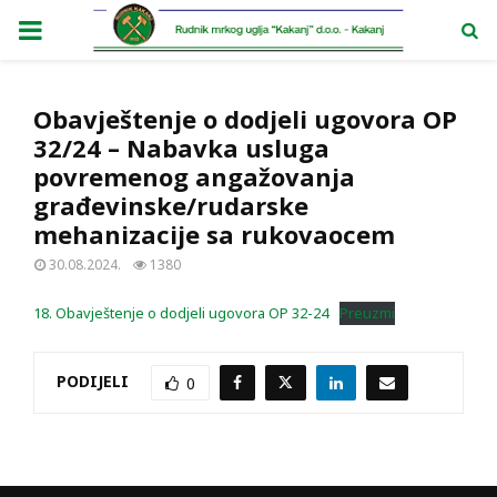
PRIMARY
MENU
Obavještenje o dodjeli ugovora OP
32/24 – Nabavka usluga
povremenog angažovanja
građevinske/rudarske
mehanizacije sa rukovaocem
30.08.2024.
1380
18. Obavještenje o dodjeli ugovora OP 32-24
Preuzmi
PODIJELI
0