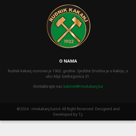
O NAMA
Rudnik Kakanj osnovan je 1902. godine. Sjedište Društva je u Kaknju, u
ulici Alije Izetbegovića 31.
Kontaktirajte nas
kabinet@rmukakanj.ba
@2024 - rmukakanj.ba/v4. All Right Reserved. Designed and
Developed by T.J.