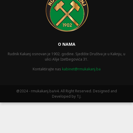
O NAMA
Rudnik Kakanj osnovan je 1902. godine. Sjedište Društva je u Kaknju, u
ulici Alije Izetbegovića 31.
Kontaktirajte nas
kabinet@rmukakanj.ba
@2024 - rmukakanj.ba/v4. All Right Reserved. Designed and
Developed by T.J.