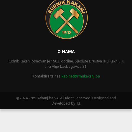
O NAMA
Rudnik Kakanj osnovan je 1902. godine. Sjedište Društva je u Kaknju, u
ulici Alije Izetbegovića 31.
Kontaktirajte nas
kabinet@rmukakanj.ba
@2024 - rmukakanj.ba/v4. All Right Reserved. Designed and
Developed by T.J.