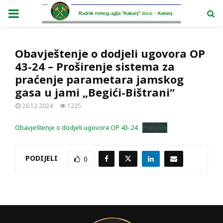
PRIMARY
MENU
Obavještenje o dodjeli ugovora OP
43-24 – Proširenje sistema za
praćenje parametara jamskog
gasa u jami „Begići-Bištrani“
26.12.2024.
1225
Obavještenje o dodjeli ugovora OP 43-24
Preuzmi
PODIJELI
0