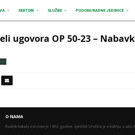
VA
SEKTORI
SLUŽBE
POGONI/RADNE JEDINICE
jeli ugovora OP 50-23 – Nabav
zmi
O NAMA
Rudnik Kakanj osnovan je 1902. godine. Sjedište Društva je u Kaknju, u ulici A