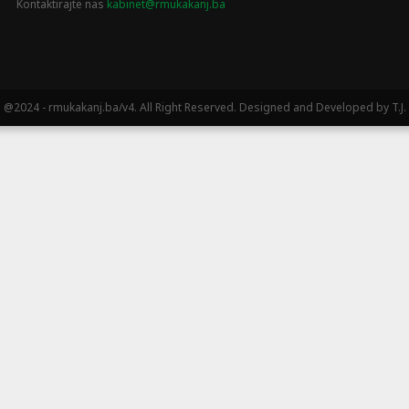
Kontaktirajte nas
kabinet@rmukakanj.ba
@2024 - rmukakanj.ba/v4. All Right Reserved. Designed and Developed by T.J.