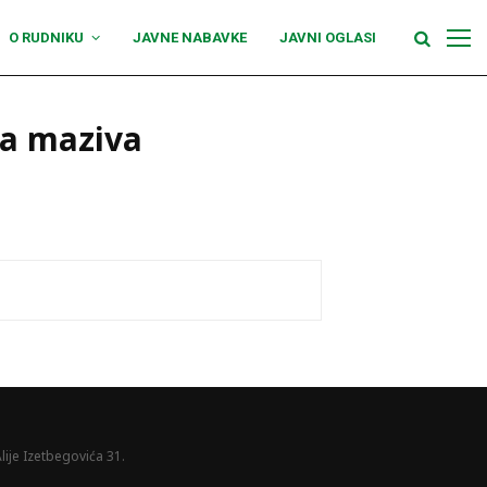
O RUDNIKU
JAVNE NABAVKE
JAVNI OGLASI
ka maziva
lije Izetbegovića 31.