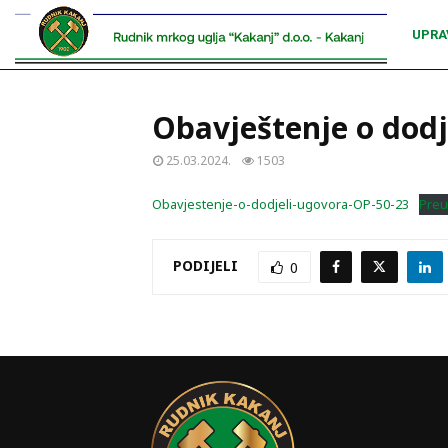
UPRA
Obavještenje o dod
25.03.2024.
1503
Obavjestenje-o-dodjeli-ugovora-OP-50-23
Preu
PODIJELI
0