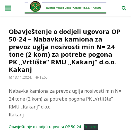
PRIMARY
MENU
Obavještenje o dodjeli ugovora OP
50-24 – Nabavka kamiona za
prevoz uglja nosivosti min N= 24
tone (2 kom) za potrebe pogona
PK „Vrtlište“ RMU „Kakanj“ d.o.o.
Kakanj
13.11.2024.
1265
Nabavka kamiona za prevoz uglja nosivosti min N=
24 tone (2 kom) za potrebe pogona PK „Vrtlište“
RMU „Kakanj“ d.o.o.
Kakanj
Obavještenje o dodjeli ugovora OP 50-24
Preuzmi