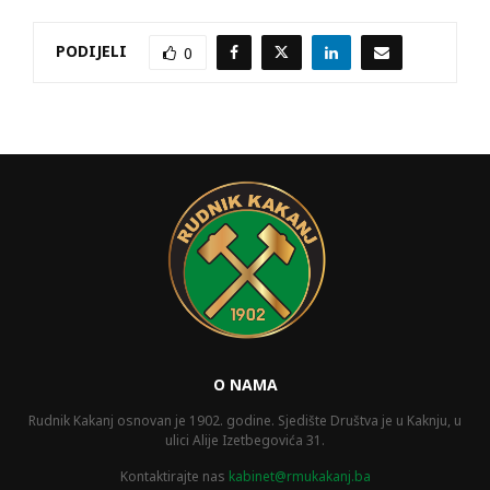
PODIJELI
0
O NAMA
Rudnik Kakanj osnovan je 1902. godine. Sjedište Društva je u Kaknju, u
ulici Alije Izetbegovića 31.
Kontaktirajte nas
kabinet@rmukakanj.ba