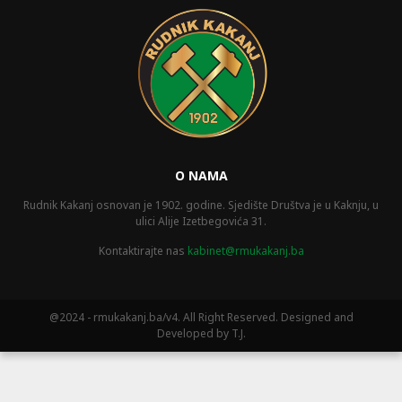
O NAMA
Rudnik Kakanj osnovan je 1902. godine. Sjedište Društva je u Kaknju, u
ulici Alije Izetbegovića 31.
Kontaktirajte nas
kabinet@rmukakanj.ba
@2024 - rmukakanj.ba/v4. All Right Reserved. Designed and
Developed by T.J.