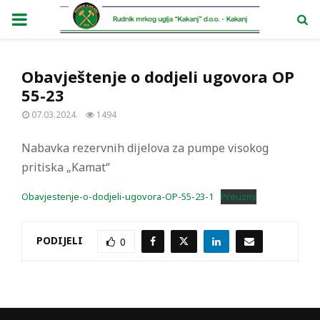
PRIMARY
MENU
Obavještenje o dodjeli ugovora OP
55-23
07.03.2024.
1494
Nabavka rezervnih dijelova za pumpe visokog
pritiska „Kamat“
Obavjestenje-o-dodjeli-ugovora-OP-55-23-1
Preuzmi
PODIJELI
0