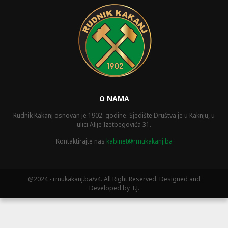
O NAMA
Rudnik Kakanj osnovan je 1902. godine. Sjedište Društva je u Kaknju, u
ulici Alije Izetbegovića 31.
Kontaktirajte nas
kabinet@rmukakanj.ba
@2024 - rmukakanj.ba/v4. All Right Reserved. Designed and
Developed by T.J.