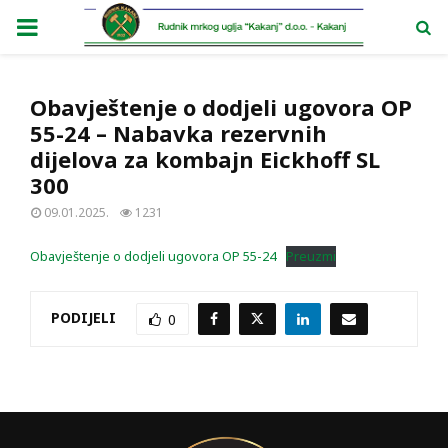
PRIMARY
MENU
Obavještenje o dodjeli ugovora OP
55-24 – Nabavka rezervnih
dijelova za kombajn Eickhoff SL
300
09.01.2025.
1231
Obavještenje o dodjeli ugovora OP 55-24
Preuzmi
PODIJELI
0