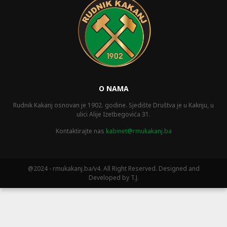
O NAMA
Rudnik Kakanj osnovan je 1902. godine. Sjedište Društva je u Kaknju, u
ulici Alije Izetbegovića 31.
Kontaktirajte nas
kabinet@rmukakanj.ba
@2024 - rmukakanj.ba/v4. All Right Reserved. Designed and
Developed by T.J.