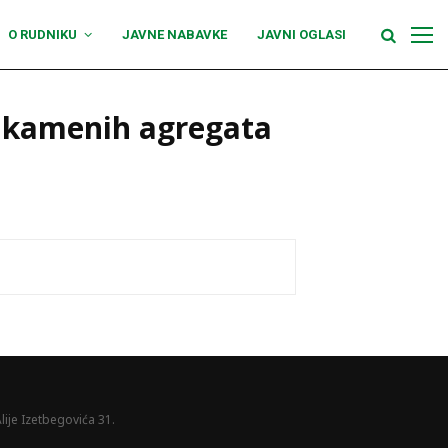
O RUDNIKU
JAVNE NABAVKE
JAVNI OGLASI
a kamenih agregata
lije Izetbegovića 31.