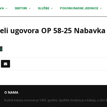
VA
SEKTORI
SLUŽBE
POGONI/RADNE JEDINICE
jeli ugovora OP 58-25 Nabavk
mi
O NAMA
Rudnik Kakanj osnovan je 1902. godine. Sjedište Društva je u Kaknju, u ulici A