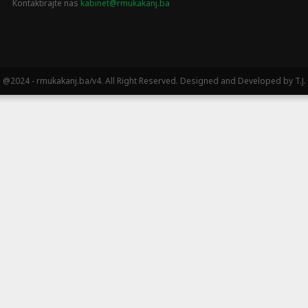
Kontaktirajte nas
kabinet@rmukakanj.ba
@2024 - rmukakanj.ba/v4. All Right Reserved. Designed and Developed by T.J.