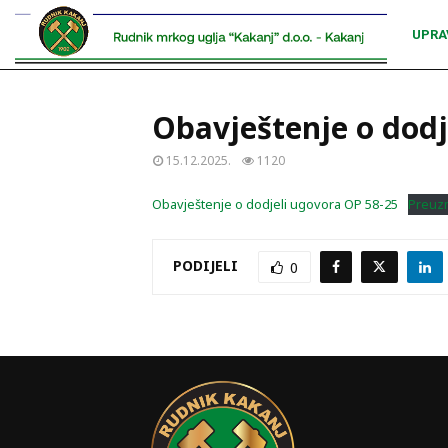
UPRA
Obavještenje o dod
15.12.2025.
1120
Obavještenje o dodjeli ugovora OP 58-25
Preuz
PODIJELI
0