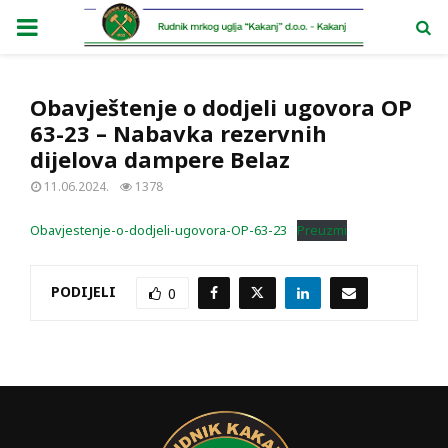
PRIMARY
MENU
Obavještenje o dodjeli ugovora OP
63-23 – Nabavka rezervnih
dijelova dampere Belaz
11.06.2024.
1378
Obavjestenje-o-dodjeli-ugovora-OP-63-23
Preuzmi
PODIJELI
0