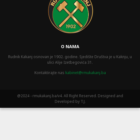
O NAMA
Rudnik Kakanj osnovan je 1902. godine. Sjedište Društva je u Kaknju, u
ulici Alije Izetbegovića 31.
Kontaktirajte nas
kabinet@rmukakanj.ba
@2024 - rmukakanj.ba/v4. All Right Reserved. Designed and
Developed by T.J.