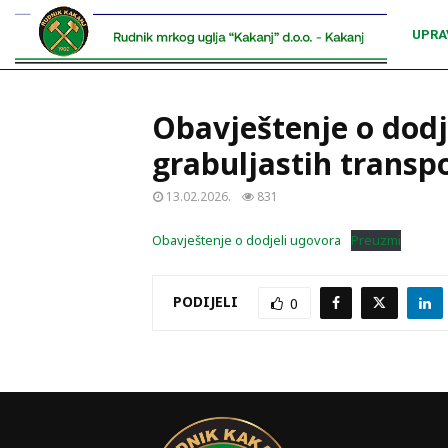
UPRA
Obavještenje o dodj
grabuljastih transp
13.02.2026.
831
Obavještenje o dodjeli ugovora
Preuzmi
PODIJELI
0