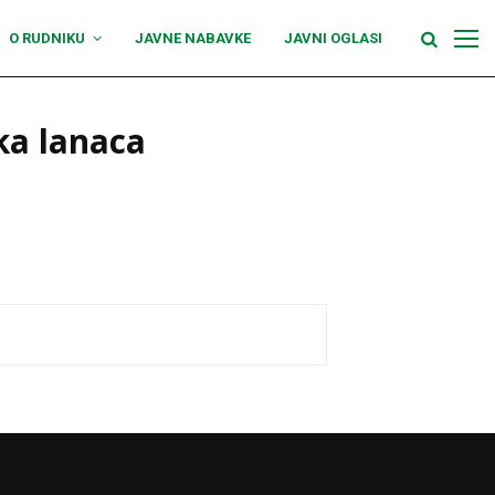
O RUDNIKU
JAVNE NABAVKE
JAVNI OGLASI
ka lanaca