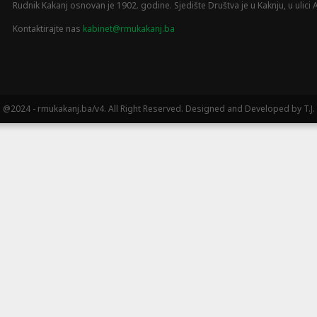
Rudnik Kakanj osnovan je 1902. godine. Sjedište Društva je u Kaknju, u ulici A
Kontaktirajte nas
kabinet@rmukakanj.ba
@2024 - rmukakanj.ba/v4. All Right Reserved. Designed and Developed by T.J.