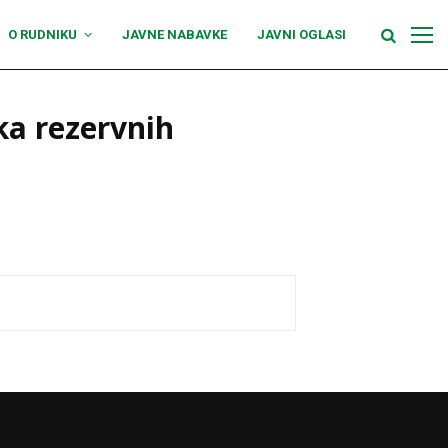
O RUDNIKU
JAVNE NABAVKE
JAVNI OGLASI
ka rezervnih