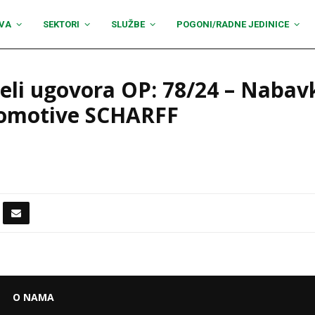
VA
SEKTORI
SLUŽBE
POGONI/RADNE JEDINICE
eli ugovora OP: 78/24 – Nabav
okomotive SCHARFF
O NAMA