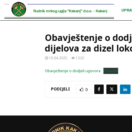
UPRA
Obavještenje o dodj
dijelova za dizel l
10.04.2025.
1320
Obavještenje o dodjeli ugovora
Preuzmi
PODIJELI
0