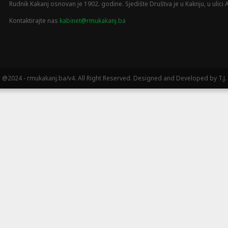
Rudnik Kakanj osnovan je 1902. godine. Sjedište Društva je u Kaknju, u ulici A
Kontaktirajte nas
kabinet@rmukakanj.ba
@2024 - rmukakanj.ba/v4. All Right Reserved. Designed and Developed by T.J.