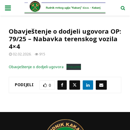
PRIMARY
MENU
Obavještenje o dodjeli ugovora OP:
79/25 – Nabavka terenskog vozila
4×4
02.02.2026.
915
Obavještenje o dodjeli ugovora
Preuzmi
PODIJELI
0