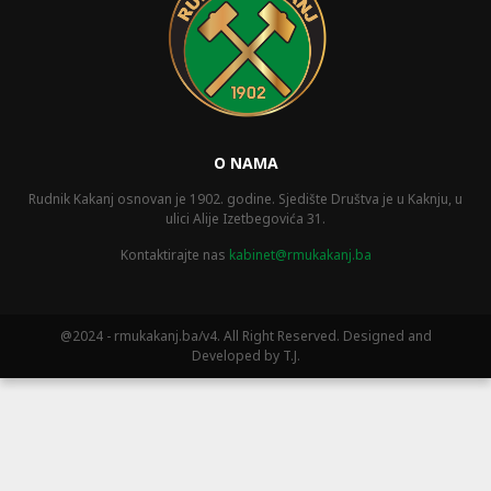
O NAMA
Rudnik Kakanj osnovan je 1902. godine. Sjedište Društva je u Kaknju, u
ulici Alije Izetbegovića 31.
Kontaktirajte nas
kabinet@rmukakanj.ba
@2024 - rmukakanj.ba/v4. All Right Reserved. Designed and
Developed by T.J.