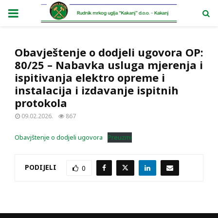
PRIMARY
MENU
Obavještenje o dodjeli ugovora OP:
80/25 – Nabavka usluga mjerenja i
ispitivanja elektro opreme i
instalacija i izdavanje ispitnih
protokola
09.02.2026.
867
Obavjštenje o dodjeli ugovora
Preuzmi
PODIJELI
0