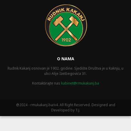
O NAMA
Rudnik Kakanj osnovan je 1902. godine. Sjedište Društva je u Kaknju, u
ulici Alije Izetbegovića 31.
Kontaktirajte nas
kabinet@rmukakanj.ba
@2024 - rmukakanj.ba/v4. All Right Reserved. Designed and
Developed by T.J.