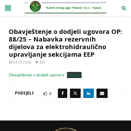
PRIMARY
MENU
Obavještenje o dodjeli ugovora OP:
88/25 – Nabavka rezervnih
dijelova za elektrohidraulično
upravljanje sekcijama EEP
04.03.2026.
881
Obavještenje o dodjeli ugovora
Preuzmi
PODIJELI
0