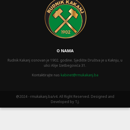
O NAMA
Rudnik Kakanj osnovan je 1902. godine. Sjedište Društva je u Kaknju, u
ulici Alije Izetbegovića 31.
Kontaktirajte nas
kabinet@rmukakanj.ba
@2024 - rmukakanj.ba/v4. All Right Reserved. Designed and
Developed by T.J.