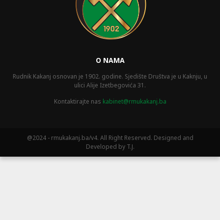
O NAMA
Rudnik Kakanj osnovan je 1902. godine. Sjedište Društva je u Kaknju, u
ulici Alije Izetbegovića 31.
Kontaktirajte nas
kabinet@rmukakanj.ba
@2024 - rmukakanj.ba/v4. All Right Reserved. Designed and
Developed by T.J.