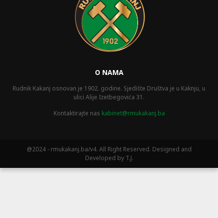
O NAMA
Rudnik Kakanj osnovan je 1902. godine. Sjedište Društva je u Kaknju, u
ulici Alije Izetbegovića 31.
Kontaktirajte nas
kabinet@rmukakanj.ba
@2024 - rmukakanj.ba/v4. All Right Reserved. Designed and
Developed by T.J.