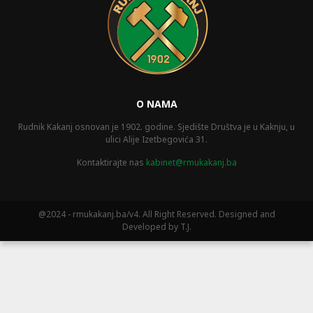
O NAMA
Rudnik Kakanj osnovan je 1902. godine. Sjedište Društva je u Kaknju, u
ulici Alije Izetbegovića 31.
Kontaktirajte nas
kabinet@rmukakanj.ba
@2024 - rmukakanj.ba/v4. All Right Reserved. Designed and
Developed by T.J.