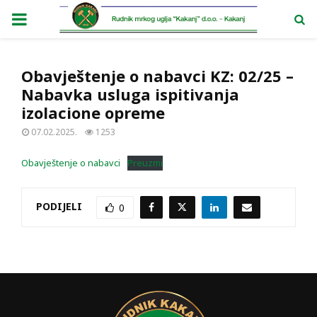
PRIMARY
MENU
Obavještenje o nabavci KZ: 02/25 –
Nabavka usluga ispitivanja
izolacione opreme
07.02.2025.
1253
Obavještenje o nabavci
Preuzmi
PODIJELI
0