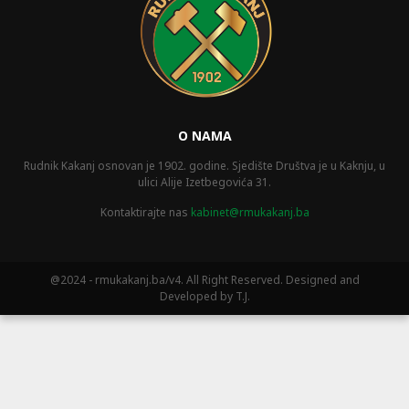
O NAMA
Rudnik Kakanj osnovan je 1902. godine. Sjedište Društva je u Kaknju, u
ulici Alije Izetbegovića 31.
Kontaktirajte nas
kabinet@rmukakanj.ba
@2024 - rmukakanj.ba/v4. All Right Reserved. Designed and
Developed by T.J.