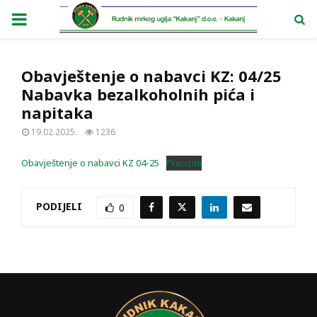
PRIMARY
MENU
Obavještenje o nabavci KZ: 04/25
Nabavka bezalkoholnih pića i
napitaka
19.02.2025.
1236
Obavještenje o nabavci KZ 04-25
Preuzmi
PODIJELI
0