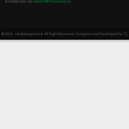
Kontaktirajte nas
kabinet@rmukakanj.ba
@2024 - rmukakanj.ba/v4. All Right Reserved. Designed and Developed by T.J.