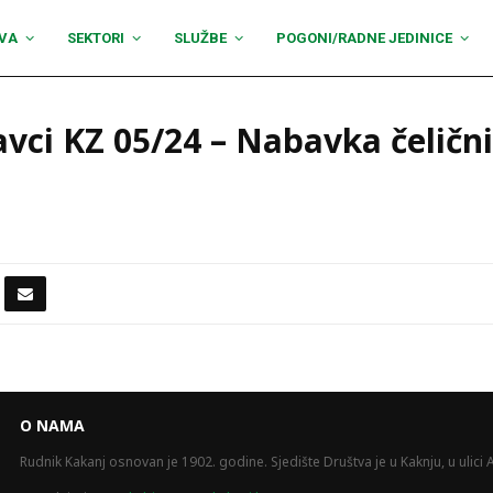
VA
SEKTORI
SLUŽBE
POGONI/RADNE JEDINICE
vci KZ 05/24 – Nabavka čeličn
O NAMA
Rudnik Kakanj osnovan je 1902. godine. Sjedište Društva je u Kaknju, u ulici A