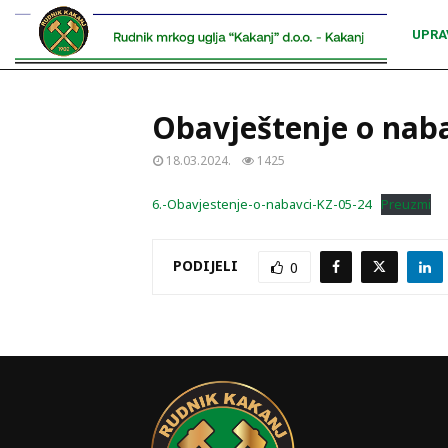
UPRA
Obavještenje o naba
18.03.2024.
1425
6.-Obavjestenje-o-nabavci-KZ-05-24
Preuzmi
PODIJELI
0