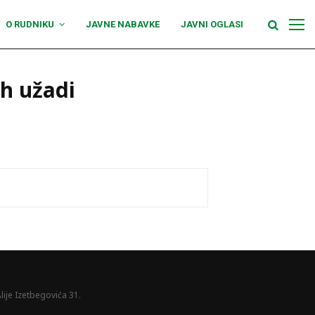
O RUDNIKU
JAVNE NABAVKE
JAVNI OGLASI
ih užadi
lije Izetbegovića 31.