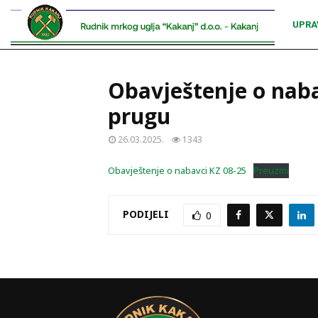
UPRA
Obavještenje o naba
prugu
26.03.2025.
1343
Obavještenje o nabavci KZ 08-25
Preuzmi
PODIJELI
0