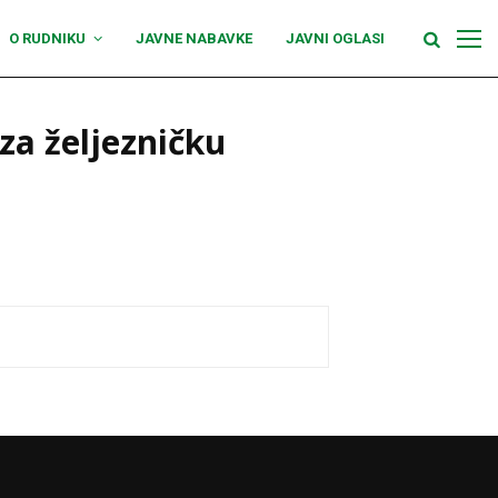
O RUDNIKU
JAVNE NABAVKE
JAVNI OGLASI
za željezničku