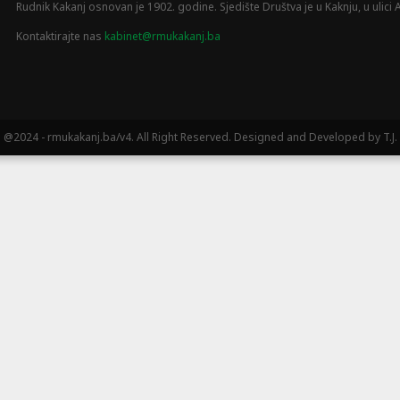
Rudnik Kakanj osnovan je 1902. godine. Sjedište Društva je u Kaknju, u ulici A
Kontaktirajte nas
kabinet@rmukakanj.ba
@2024 - rmukakanj.ba/v4. All Right Reserved. Designed and Developed by T.J.