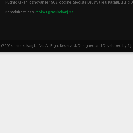
Rudnik Kakanj osnovan je 1902. godine. Sjedište Društva je u Kaknju, u ulici A
Kontaktirajte nas
kabinet@rmukakanj.ba
@2024 - rmukakanj.ba/v4. All Right Reserved. Designed and Developed by T.J.