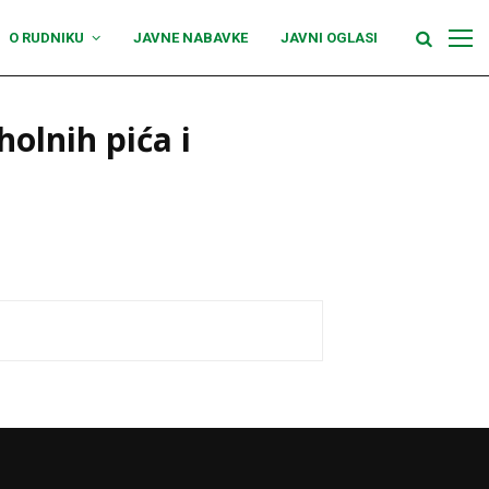
O RUDNIKU
JAVNE NABAVKE
JAVNI OGLASI
olnih pića i