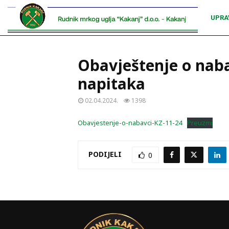
UPRA
Obavještenje o naba
napitaka
02.04.2024.
1398
Obavjestenje-o-nabavci-KZ-11-24
Preuzmi
PODIJELI
0