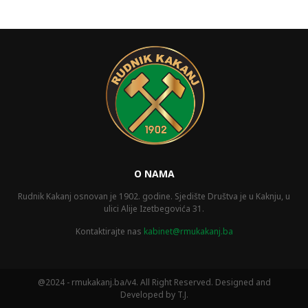
O NAMA
Rudnik Kakanj osnovan je 1902. godine. Sjedište Društva je u Kaknju, u
ulici Alije Izetbegovića 31.
Kontaktirajte nas
kabinet@rmukakanj.ba
@2024 - rmukakanj.ba/v4. All Right Reserved. Designed and
Developed by T.J.