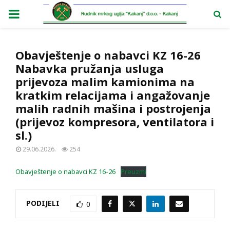
PRIMARY
MENU
Obavještenje o nabavci KZ 16-26
Nabavka pružanja usluga
prijevoza malim kamionima na
kratkim relacijama i angažovanje
malih radnih mašina i postrojenja
(prijevoz kompresora, ventilatora i
sl.)
29.06.2026.
254
Obavještenje o nabavci KZ 16-26
Preuzmi
PODIJELI
0