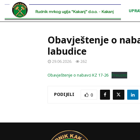
UPRA
Obavještenje o nab
labudice
29.06.2026.
262
Obavještenje o nabavci KZ 17-26
Preuzmi
PODIJELI
0