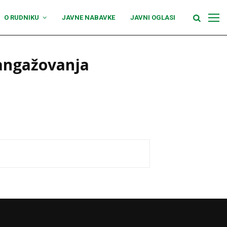
O RUDNIKU
JAVNE NABAVKE
JAVNI OGLASI
 angažovanja