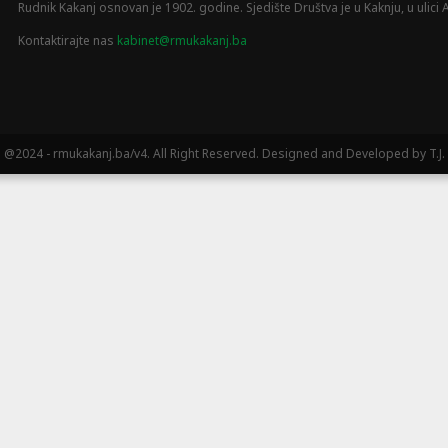
Rudnik Kakanj osnovan je 1902. godine. Sjedište Društva je u Kaknju, u ulici A
Kontaktirajte nas
kabinet@rmukakanj.ba
@2024 - rmukakanj.ba/v4. All Right Reserved. Designed and Developed by T.J.