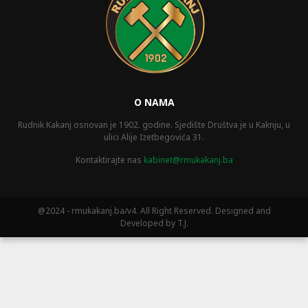
O NAMA
Rudnik Kakanj osnovan je 1902. godine. Sjedište Društva je u Kaknju, u
ulici Alije Izetbegovića 31.
Kontaktirajte nas
kabinet@rmukakanj.ba
@2024 - rmukakanj.ba/v4. All Right Reserved. Designed and
Developed by T.J.