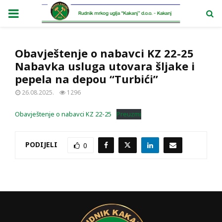
PRIMARY
MENU
Obavještenje o nabavci KZ 22-25
Nabavka usluga utovara šljake i
pepela na depou “Turbići”
26.08.2025.
1296
Obavještenje o nabavci KZ 22-25
Preuzmi
PODIJELI
0