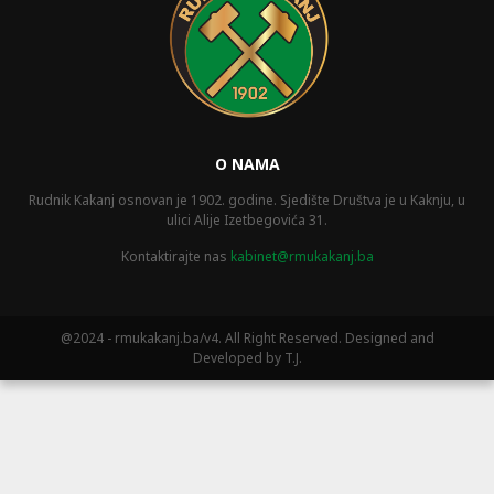
O NAMA
Rudnik Kakanj osnovan je 1902. godine. Sjedište Društva je u Kaknju, u
ulici Alije Izetbegovića 31.
Kontaktirajte nas
kabinet@rmukakanj.ba
@2024 - rmukakanj.ba/v4. All Right Reserved. Designed and
Developed by T.J.