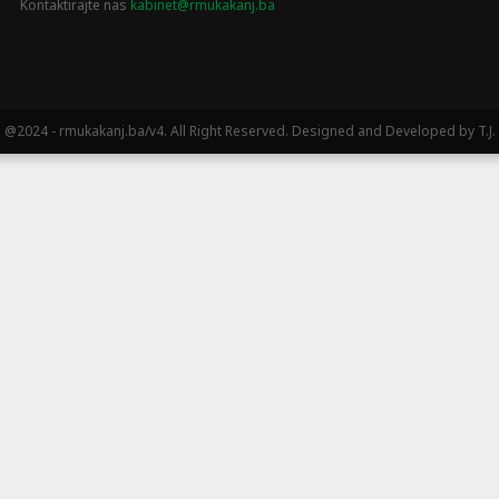
Kontaktirajte nas
kabinet@rmukakanj.ba
@2024 - rmukakanj.ba/v4. All Right Reserved. Designed and Developed by T.J.