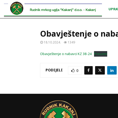
UPRA
Obavještenje o naba
18.10.2024.
1349
Obavještenje o nabavci KZ 38-24
Preuzmi
PODIJELI
0