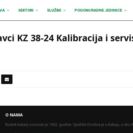
VA
SEKTORI
SLUŽBE
POGONI/RADNE JEDINICE
vci KZ 38-24 Kalibracija i ser
O NAMA
Rudnik Kakanj osnovan je 1902. godine. Sjedište Društva je u Kaknju, u ulici A