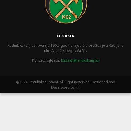
O NAMA
Rudnik Kakanj osnovan je 1902. godine. Sjedište Društva je u Kaknju, u
ulici Alije Izetbegovića 31.
Kontaktirajte nas
kabinet@rmukakanj.ba
@2024 - rmukakanj.ba/v4. All Right Reserved. Designed and
Developed by T.J.