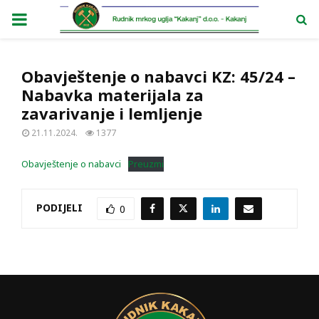
PRIMARY
MENU
Obavještenje o nabavci KZ: 45/24 –
Nabavka materijala za
zavarivanje i lemljenje
21.11.2024.
1377
Obavještenje o nabavci
Preuzmi
PODIJELI
0