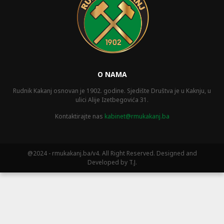
O NAMA
Rudnik Kakanj osnovan je 1902. godine. Sjedište Društva je u Kaknju, u
ulici Alije Izetbegovića 31.
Kontaktirajte nas
kabinet@rmukakanj.ba
@2024 - rmukakanj.ba/v4. All Right Reserved. Designed and
Developed by T.J.