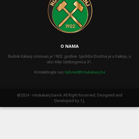
O NAMA
Rudnik Kakanj osnovan je 1902. godine. Sjedište Društva je u Kaknju, u
ulici Alije Izetbegovića 31.
Kontaktirajte nas
kabinet@rmukakanj.ba
@2024 - rmukakanj.ba/v4. All Right Reserved. Designed and
Developed by T.J.