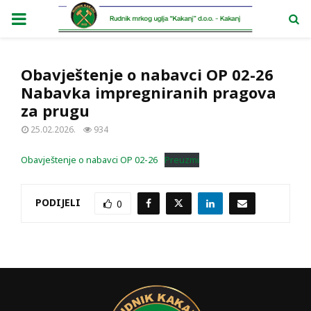
PRIMARY
MENU
Obavještenje o nabavci OP 02-26
Nabavka impregniranih pragova
za prugu
25.02.2026.
934
Obavještenje o nabavci OP 02-26
Preuzmi
PODIJELI
0