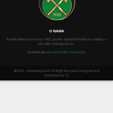
O NAMA
Rudnik Kakanj osnovan je 1902. godine. Sjedište Društva je u Kaknju, u
ulici Alije Izetbegovića 31.
Kontaktirajte nas
kabinet@rmukakanj.ba
@2024 - rmukakanj.ba/v4. All Right Reserved. Designed and
Developed by T.J.