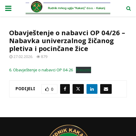
PRIMARY
MENU
Obavještenje o nabavci OP 04/26 –
Nabavka univerzalnog žičanog
pletiva i pocinčane žice
27.02.2026.
879
6. Obavještenje o nabavci OP 04-26
Preuzmi
PODIJELI
0