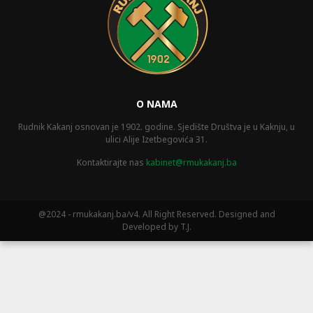
O NAMA
Rudnik Kakanj osnovan je 1902. godine. Sjedište Društva je u Kaknju, u
ulici Alije Izetbegovića 31.
Kontaktirajte nas
kabinet@rmukakanj.ba
@2024 - rmukakanj.ba/v4. All Right Reserved. Designed and
Developed by T.J.