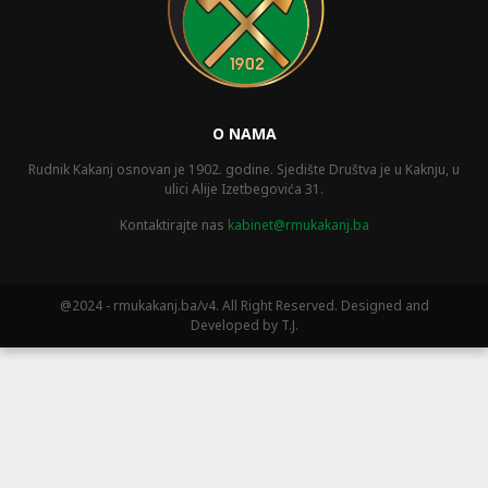
O NAMA
Rudnik Kakanj osnovan je 1902. godine. Sjedište Društva je u Kaknju, u
ulici Alije Izetbegovića 31.
Kontaktirajte nas
kabinet@rmukakanj.ba
@2024 - rmukakanj.ba/v4. All Right Reserved. Designed and
Developed by T.J.