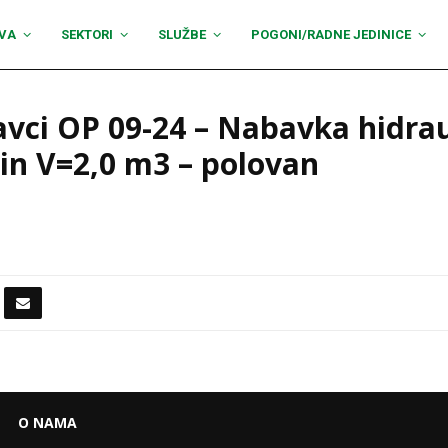
VA
SEKTORI
SLUŽBE
POGONI/RADNE JEDINICE
vci OP 09-24 – Nabavka hidra
in V=2,0 m3 – polovan
O NAMA