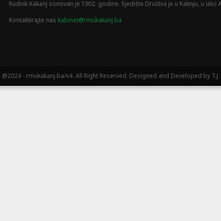
Rudnik Kakanj osnovan je 1902. godine. Sjedište Društva je u Kaknju, u ulici A
Kontaktirajte nas
kabinet@rmukakanj.ba
@2024 - rmukakanj.ba/v4. All Right Reserved. Designed and Developed by T.J.