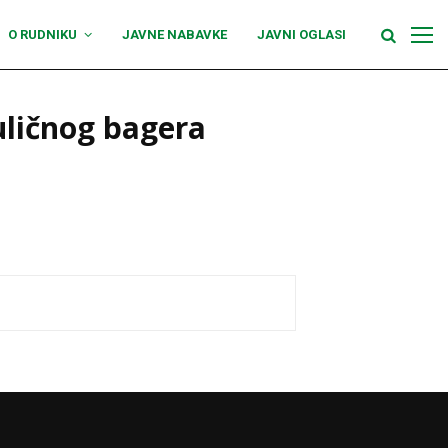
O RUDNIKU
JAVNE NABAVKE
JAVNI OGLASI
uličnog bagera