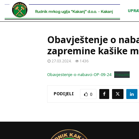
UPRA
Obavještenje o naba
zapremine kašike m
27.03.2024.
1436
Obavjestenje-o-nabavci-OP-09-24
Preuzmi
PODIJELI
0