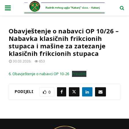
PRIMARY
MENU
Obavještenje o nabavci OP 10/26 –
Nabavka klasičnih frikcionih
stupaca i mašine za zatezanje
klasičnih frikcionih stupaca
30.03.2026.
653
6. Obavještenje o nabavci OP 10-26
Preuzmi
PODIJELI
0