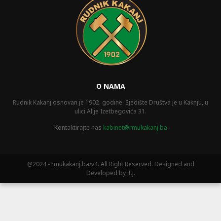
O NAMA
Rudnik Kakanj osnovan je 1902. godine. Sjedište Društva je u Kaknju, u
ulici Alije Izetbegovića 31.
Kontaktirajte nas
kabinet@rmukakanj.ba
@2024 - rmukakanj.ba/v4. All Right Reserved. Designed and
Developed by T.J.