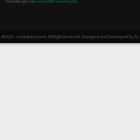
Kontaktirajte nas
kabinet@rmukakanj.ba
@2024 - rmukakanj.ba/v4. All Right Reserved. Designed and Developed by T.J.