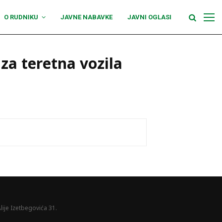
O RUDNIKU
JAVNE NABAVKE
JAVNI OGLASI
a teretna vozila
lije Izetbegovića 31.