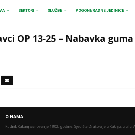
VA
SEKTORI
SLUŽBE
POGONI/RADNE JEDINICE
vci OP 13-25 – Nabavka guma z
O NAMA
Rudnik Kakanj osnovan je 1902. godine. Sjedište Društva je u Kaknju, u ulici A