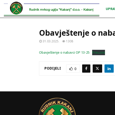
UPRA
Obavještenje o naba
31.03.2025.
1308
Obavještenje o nabavci OP 13-25
Preuzmi
PODIJELI
0