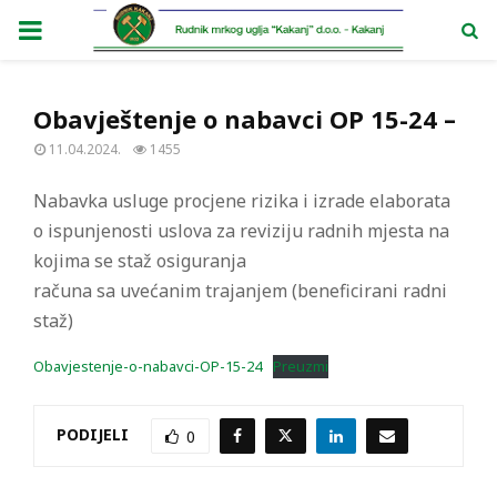
PRIMARY
MENU
Obavještenje o nabavci OP 15-24 –
11.04.2024.
1455
Nabavka usluge procjene rizika i izrade elaborata
o ispunjenosti uslova za reviziju radnih mjesta na
kojima se staž osiguranja
računa sa uvećanim trajanjem (beneficirani radni
staž)
Obavjestenje-o-nabavci-OP-15-24
Preuzmi
PODIJELI
0