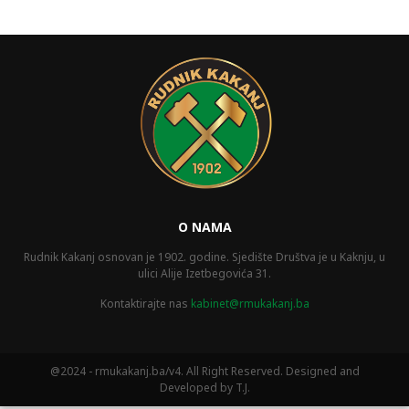
O NAMA
Rudnik Kakanj osnovan je 1902. godine. Sjedište Društva je u Kaknju, u
ulici Alije Izetbegovića 31.
Kontaktirajte nas
kabinet@rmukakanj.ba
@2024 - rmukakanj.ba/v4. All Right Reserved. Designed and
Developed by T.J.