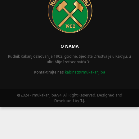
O NAMA
Rudnik Kakanj osnovan je 1902. godine. Sjedište Društva je u Kaknju, u
ulici Alije Izetbegovića 31.
Kontaktirajte nas
kabinet@rmukakanj.ba
@2024 - rmukakanj.ba/v4. All Right Reserved. Designed and
Developed by T.J.