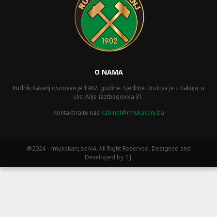
O NAMA
Rudnik Kakanj osnovan je 1902. godine. Sjedište Društva je u Kaknju, u
ulici Alije Izetbegovića 31.
Kontaktirajte nas
kabinet@rmukakanj.ba
@2024 - rmukakanj.ba/v4. All Right Reserved. Designed and
Developed by T.J.