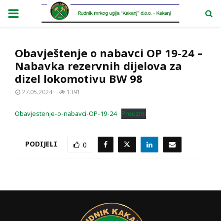
PRIMARY
MENU
Obavještenje o nabavci OP 19-24 –
Nabavka rezervnih dijelova za
dizel lokomotivu BW 98
27.05.2024.
1391
Obavjestenje-o-nabavci-OP-19-24
Preuzmi
PODIJELI
0