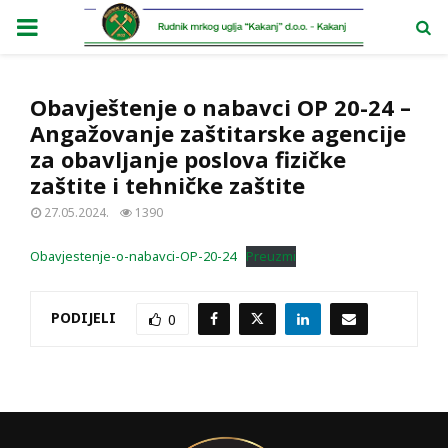
PRIMARY
MENU
Obavještenje o nabavci OP 20-24 –
Angažovanje zaštitarske agencije
za obavljanje poslova fizičke
zaštite i tehničke zaštite
27.05.2024.
1390
Obavjestenje-o-nabavci-OP-20-24
Preuzmi
PODIJELI
0