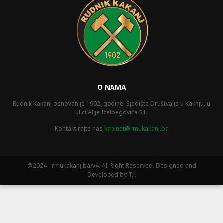
O NAMA
Rudnik Kakanj osnovan je 1902. godine. Sjedište Društva je u Kaknju, u
ulici Alije Izetbegovića 31.
Kontaktirajte nas
kabinet@rmukakanj.ba
@2024 - rmukakanj.ba/v4. All Right Reserved. Designed and
Developed by T.J.