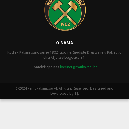
O NAMA
Rudnik Kakanj osnovan je 1902. godine. Sjedište Društva je u Kaknju, u
ulici Alije Izetbegovića 31.
Kontaktirajte nas
kabinet@rmukakanj.ba
@2024 - rmukakanj.ba/v4. All Right Reserved. Designed and
Developed by T.J.