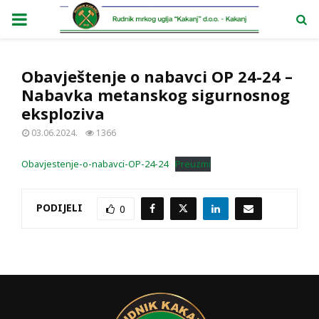
PRIMARY
MENU
Obavještenje o nabavci OP 24-24 –
Nabavka metanskog sigurnosnog
eksploziva
03.06.2024.
1366
Obavjestenje-o-nabavci-OP-24-24
Preuzmi
PODIJELI
0