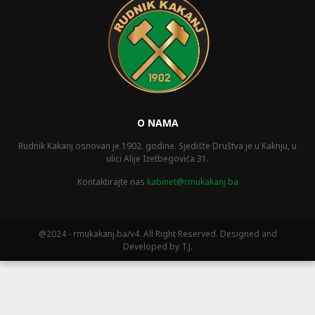
O NAMA
Rudnik Kakanj osnovan je 1902. godine. Sjedište Društva je u Kaknju, u
ulici Alije Izetbegovića 31.
Kontaktirajte nas
kabinet@rmukakanj.ba
@2024 - rmukakanj.ba/v4. All Right Reserved. Designed and
Developed by T.J.