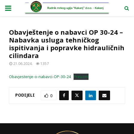
PRIMARY
MENU
Obavještenje o nabavci OP 30-24 –
Nabavka usluga tehničkog
ispitivanja i popravke hidrauličnih
cilindara
21.06.2024.
1357
Obavjestenje-o-nabavci-OP-30-24
Preuzmi
PODIJELI
0