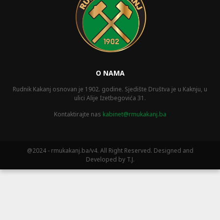
O NAMA
Rudnik Kakanj osnovan je 1902. godine. Sjedište Društva je u Kaknju, u
ulici Alije Izetbegovića 31.
Kontaktirajte nas
kabinet@rmukakanj.ba
@2024 - rmukakanj.ba/v4. All Right Reserved. Designed and
Developed by T.J.