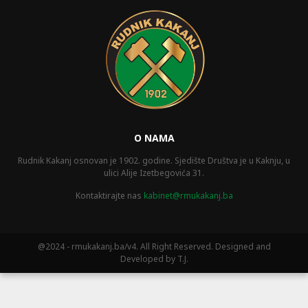
O NAMA
Rudnik Kakanj osnovan je 1902. godine. Sjedište Društva je u Kaknju, u
ulici Alije Izetbegovića 31.
Kontaktirajte nas
kabinet@rmukakanj.ba
@2024 - rmukakanj.ba/v4. All Right Reserved. Designed and
Developed by T.J.