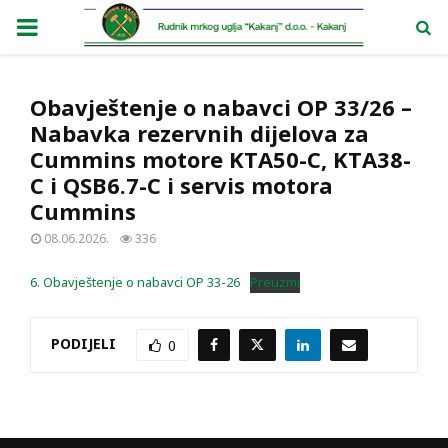
PRIMARY
MENU
Obavještenje o nabavci OP 33/26 –
Nabavka rezervnih dijelova za
Cummins motore KTA50-C, KTA38-
C i QSB6.7-C i servis motora
Cummins
08.06.2026.
336
6. Obavještenje o nabavci OP 33-26
Preuzmi
PODIJELI
0