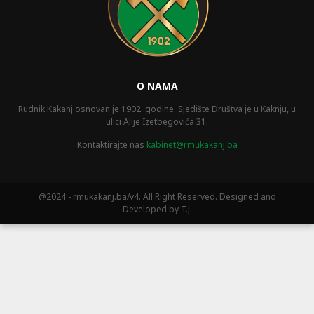
O NAMA
Rudnik Kakanj osnovan je 1902. godine. Sjedište Društva je u Kaknju, u
ulici Alije Izetbegovića 31.
Kontaktirajte nas
kabinet@rmukakanj.ba
@2024 - rmukakanj.ba/v4. All Right Reserved. Designed and
Developed by T.J.