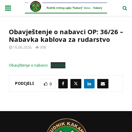
PRIMARY
MENU
Obavještenje o nabavci OP: 36/26 –
Nabavka kablova za rudarstvo
16.06.2026.
308
Obavjštenje o nabavci
Preuzmi
PODIJELI
0