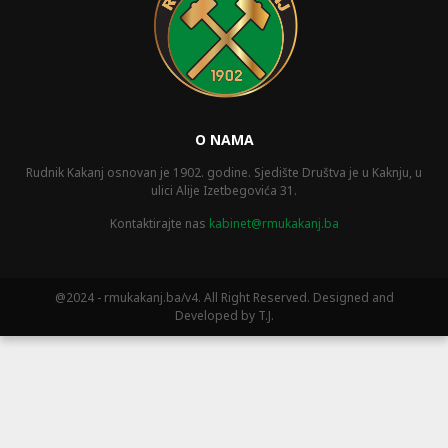
O NAMA
Rudnik Kakanj osnovan je 1902. godine. Sjedište Društva je u Kaknju, u
ulici Alije Izetbegovića 31.
Kontaktirajte nas
kabinet@rmukakanj.ba
@2024 - rmukakanj.ba/v4. All Right Reserved. Designed and
Developed by T.J.